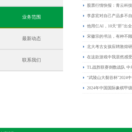
股票行情快报：青云科技（6
李彦宏对自己产品多不
业务范围
他用仨AI，10天“肝”
宋徽宗的书法，有种不
最新动态
北大考古女孩应聘敦煌研
在这款游戏中我居然感受到
联系我们
TL战胜联赛倒数战队 中单
“武陵山大裂谷杯”202
2024年中国国际象棋甲